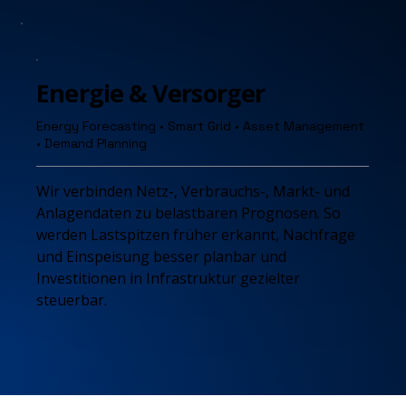
Energie & Versorger
Energy Forecasting • Smart Grid • Asset Management
• Demand Planning
Wir verbinden Netz-, Verbrauchs-, Markt- und
Anlagendaten zu belastbaren Prognosen. So
werden Lastspitzen früher erkannt, Nachfrage
und Einspeisung besser planbar und
Investitionen in Infrastruktur gezielter
steuerbar.