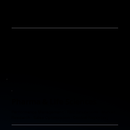
Produktion & Fertigung
Predictive Maintenance · Sales Forecasting · R&D
Simulations · Process Optimization
Shopfloor Analytics, Predictive Maintenance und
optimierte Rüstzeitplanung – komplexe
Produktionsdaten in Echtzeit nutzbar gemacht,
für proaktive Steuerung und höhere
Anlageneffizienz.
Pharma & Life Sciences
Performance Management · R&D Simulations · Market
Research · Sales Optimization · Central Reporting