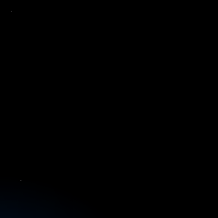
MEET PREDICTIVIO
KI-gestützte
Prognosen für bessere
Planung.
Predictivio vereint tausende makroökonomischer
Indikatoren mit Ihren Geschäftsdaten und liefert
punktgenaue, KI-gestützte Prognosen.