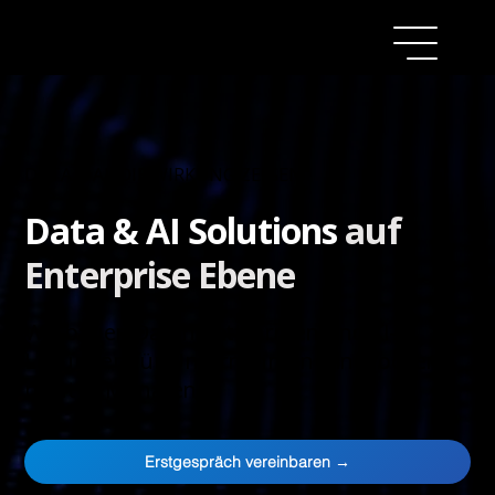
DATA & AI, DIE WIRKUNG ZEIGEN
Data & AI Solutions
auf
Enterprise Ebene
Wir bauen Datenplattformen und KI-
Lösungen für Unternehmen – in Wochen,
nicht in Monaten.
Erstgespräch vereinbaren →