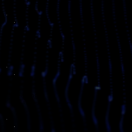
PRODUKT
Predictivio
AI Forecasting & Demand Planning
EXPERTISE
Leistungen
Von Strategie bis Umsetzung
CASE STUDIES