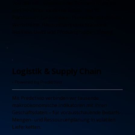
Von den ERP-Systemen der Business Units bis
ins CFO-Office: moderne Daten- und KI-
Plattformen für komplexe Produkte und globale
Wertströme. Harmonisiert über Standorte,
Business Units und Produktgruppen hinweg.
Logistik & Supply Chain
• Powered by Predictivio
Mit Predictivio verbinden wir tausende
makroökonomische Indikatoren mit Ihren
Geschäftsdaten – für vorausschauende Bedarfs-,
Mengen- und Ressourcenplanung in volatilen
Lieferketten.